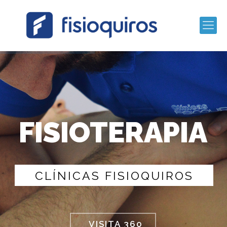
FISIOTERAPIA
C
L
Í
N
I
C
A
S
F
I
S
I
O
Q
U
I
R
O
S
VISITA 360