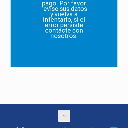
pago. Por favor
revise sus datos
y vuelva a
intentarlo, si el
error persiste
contacte con
nosotros.